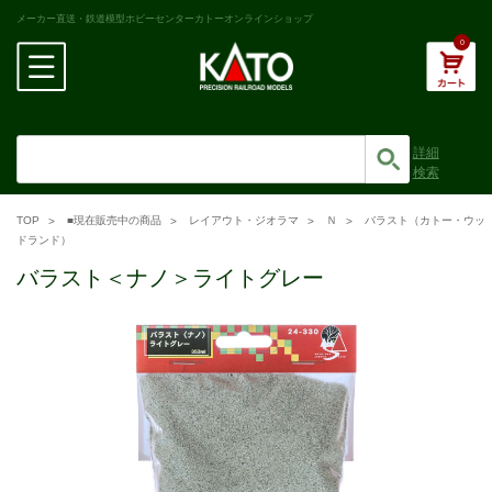
メーカー直送・鉄道模型ホビーセンターカトーオンラインショップ
0
詳細
検索
TOP
■現在販売中の商品
レイアウト・ジオラマ
Ｎ
バラスト（カトー・ウッ
ドランド）
バラスト＜ナノ＞ライトグレー