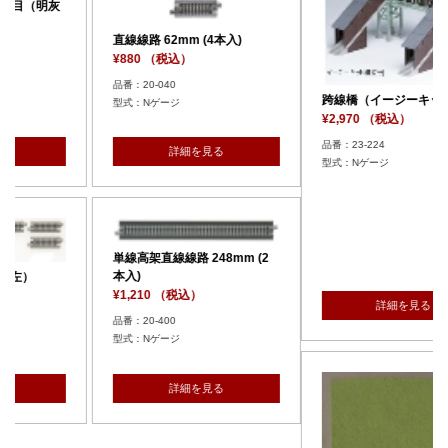
m (4本入)
）
跨線橋（イージーキット）
ジ
¥2,970 （税込）
品番：23-224
細を見る
型式：Nゲージ
スプレーヤー(S19
¥880 （税込）
品番：24-301
 248mm (2
込）
詳細を見る
詳細を見
ジ
細を見る