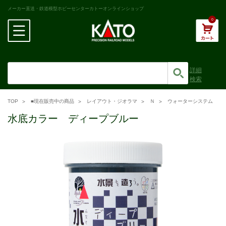
メーカー直送・鉄道模型ホビーセンターカトーオンラインショップ
0
詳細
検索
TOP
■現在販売中の商品
レイアウト・ジオラマ
Ｎ
ウォーターシステム
水底カラー ディープブルー