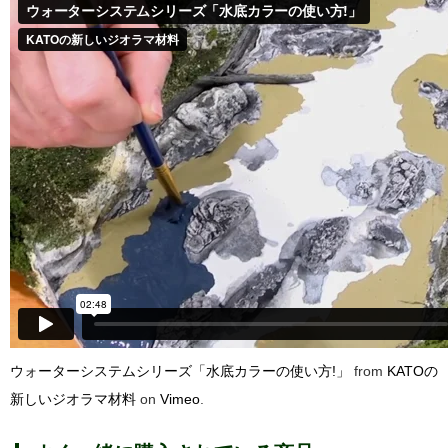
ウォーターシステムシリーズ「水底カラーの使い方!」
from
KATOの
新しいジオラマ材料
on
Vimeo
.