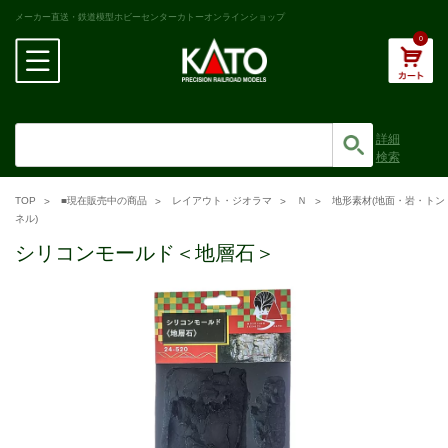
メーカー直送・鉄道模型ホビーセンターカトーオンラインショップ
0
詳細
検索
TOP
■現在販売中の商品
レイアウト・ジオラマ
Ｎ
地形素材(地面・岩・トン
ネル)
シリコンモールド＜地層石＞