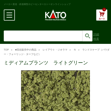
メーカー直送・鉄道模型ホビーセンターカトーオンラインショップ
0
詳細
検索
TOP
■現在販売中の商品
レイアウト・ジオラマ
Ｎ
ランドスケープ（パウダ
ー・フォーリッジ・ターフなど）
ミディアムプランツ ライトグリーン