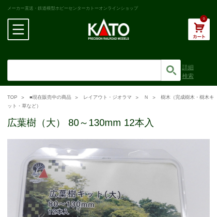
メーカー直送・鉄道模型ホビーセンターカトーオンラインショップ
0
詳細
検索
TOP
■現在販売中の商品
レイアウト・ジオラマ
Ｎ
樹木（完成樹木・樹木キ
ット・草など）
広葉樹（大） 80～130mm 12本入