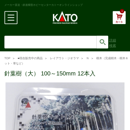
メーカー直送・鉄道模型ホビーセンターカトーオンラインショップ
0
詳細
検索
TOP
■現在販売中の商品
レイアウト・ジオラマ
Ｎ
樹木（完成樹木・樹木キ
ット・草など）
針葉樹（大） 100～150mm 12本入