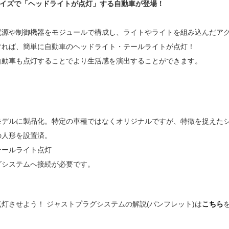
サイズで「ヘッドライトが点灯」する自動車が登場！
電源や制御機器をモジュールで構成し、ライトやライトを組み込んだア
すれば、簡単に自動車のヘッドライト・テールライトが点灯！
自動車も点灯することでより生活感を演出することができます。
をモデルに製品化。特定の車種ではなくオリジナルですが、特徴を捉えた
の人形を設置済。
テールライト点灯
システムへ接続が必要です。
灯させよう！ ジャストプラグシステムの解説(パンフレット)は
こちら