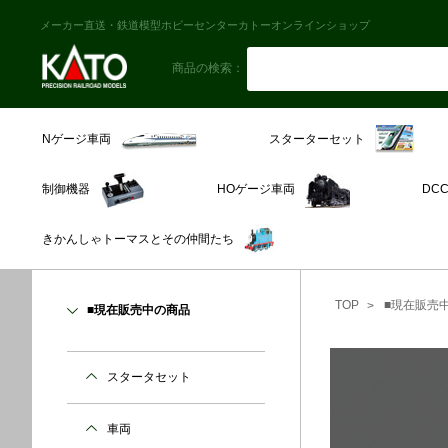
メーカー直送・鉄道模型ホビーセンターカトーオンラインショップ
商品の検索：
スターターセット
Nゲージ車両
制御機器
HOゲージ車両
DC
きかんしゃトーマスとその仲間たち
TOP
■現在販売
■現在販売中の商品
スタータセット
車両