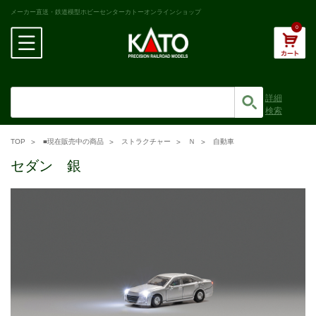
メーカー直送・鉄道模型ホビーセンターカトーオンラインショップ
0
詳細
検索
TOP
■現在販売中の商品
ストラクチャー
Ｎ
自動車
セダン 銀