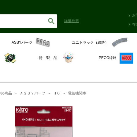
お
詳細
検索
在
ASSYパーツ
ユニトラック（線路）
C
特 製 品
PECO線路
中の商品
ＡＳＳＹパーツ
ＨＯ
電気機関車