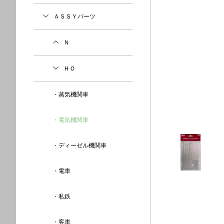
ＡＳＳＹパーツ
Ｎ
ＨＯ
蒸気機関車
電気機関車
ディーゼル機関車
電車
私鉄
客車