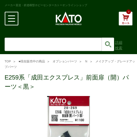
メーカー直送・鉄道模型ホビーセンターカトーオンラインショップ
0
詳細
検索
TOP
■現在販売中の商品
オプションパーツ
Ｎ
メイクアップ・グレードアッ
プパーツ
E259系「成田エクスプレス」前面扉（開）パ
ーツ＜黒＞