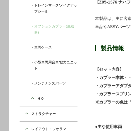
【Z05-1376 
トレインマーク/メイクアッ
プシール
本製品は、主に客
オプションカプラー(連結
単品やASSYパー
器)
製品情報
車両ケース
小型車両用台車/動力ユニッ
ト
【セット内容】
・カプラー本体・・
メンテナンスパーツ
・カプラーアダプタ
・カプラースプリン
ＨＯ
※カプラーの色は
ストラクチャー
●主な使用車両
レイアウト・ジオラマ