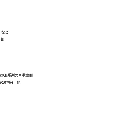
車
 など
一部
)20形系列の車掌室側
107等) 他