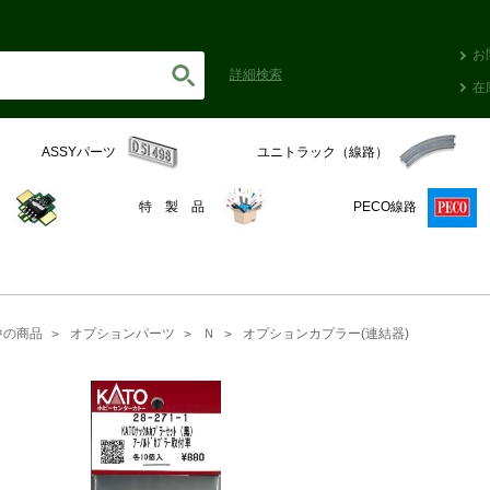
お
詳細
検索
在
ASSYパーツ
ユニトラック（線路）
C
特 製 品
PECO線路
中の商品
オプションパーツ
Ｎ
オプションカプラー(連結器)