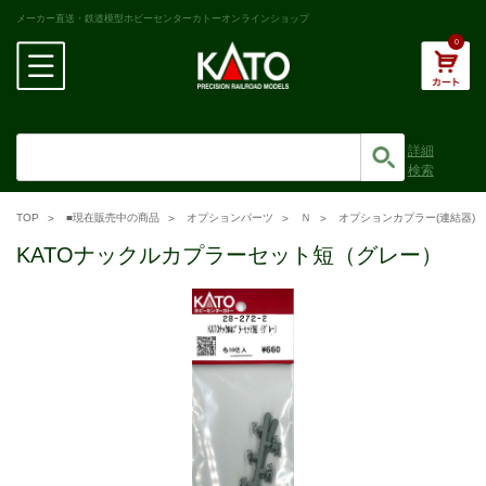
メーカー直送・鉄道模型ホビーセンターカトーオンラインショップ
0
詳細
検索
TOP
■現在販売中の商品
オプションパーツ
Ｎ
オプションカプラー(連結器)
KATOナックルカプラーセット短（グレー）