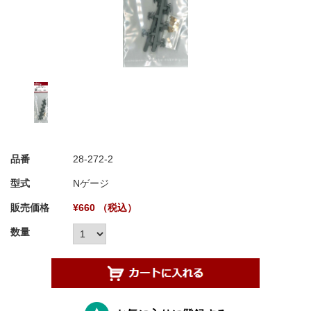
品番
28-272-2
型式
Nゲージ
販売価格
¥660 （税込）
数量