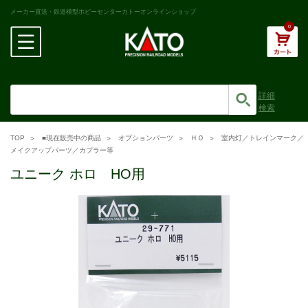
メーカー直送・鉄道模型ホビーセンターカトーオンラインショップ
0
詳細
検索
TOP
■現在販売中の商品
オプションパーツ
ＨＯ
室内灯／トレインマーク／
メイクアップパーツ／カプラー等
ユニーク ホロ HO用