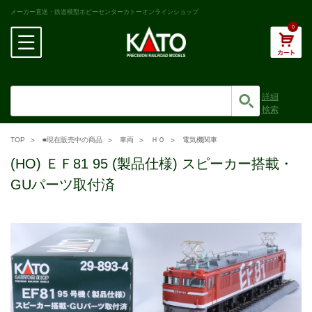
メーカー直送・鉄道模型ホビーセンターカトーオンラインショップ
0
詳細
検索
TOP
■現在販売中の商品
車両
ＨＯ
電気機関車
(HO) ＥＦ81 95 (製品仕様) スピーカー搭載・
GUパーツ取付済