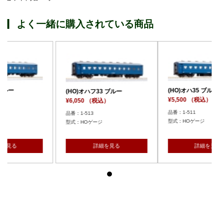
よく一緒に購入されている商品
(HO)オハ35 ブルー
フ33 ブルー
(HO)オハフ33
¥5,500 （税込）
（税込）
¥6,050 （税込
品番：1-511
3
品番：1-513
型式：HOゲージ
Oゲージ
型式：HOゲー
詳細を見る
詳細を見る
詳細