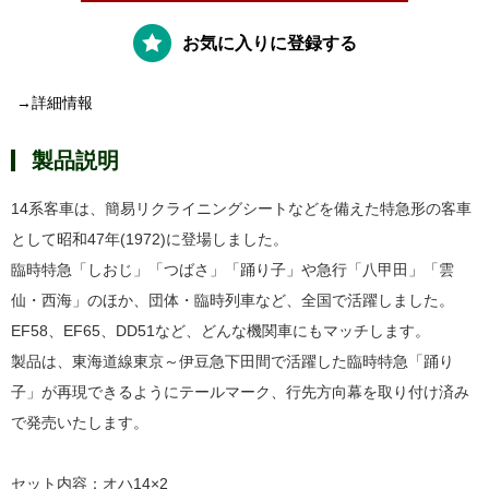
お気に入りに登録する
→詳細情報
製品説明
14系客車は、簡易リクライニングシートなどを備えた特急形の客車
として昭和47年(1972)に登場しました。
臨時特急「しおじ」「つばさ」「踊り子」や急行「八甲田」「雲
仙・西海」のほか、団体・臨時列車など、全国で活躍しました。
EF58、EF65、DD51など、どんな機関車にもマッチします。
製品は、東海道線東京～伊豆急下田間で活躍した臨時特急「踊り
子」が再現できるようにテールマーク、行先方向幕を取り付け済み
で発売いたします。
セット内容：オハ14×2