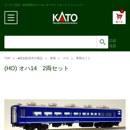
メーカー直送・鉄道模型ホビーセンターカトーオンラインショップ
0
詳細
検索
TOP
■現在販売中の商品
車両
ＨＯ
車両セット
(HO) オハ14 2両セット