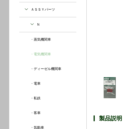
ＡＳＳＹパーツ
Ｎ
蒸気機関車
電気機関車
ディーゼル機関車
電車
私鉄
客車
製品説明
気動車