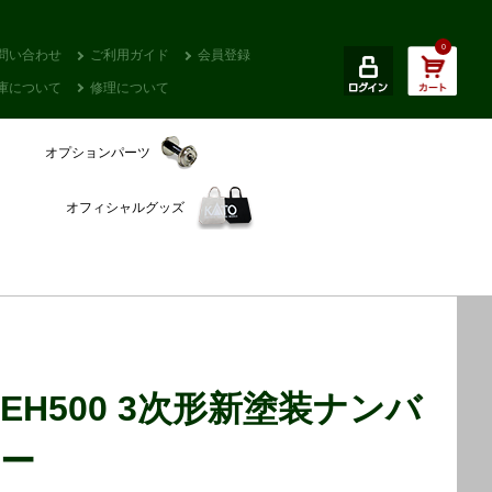
0
問い合わせ
ご利用ガイド
会員登録
庫について
修理について
オプションパーツ
オフィシャルグッズ
EH500 3次形新塗装ナンバ
ー