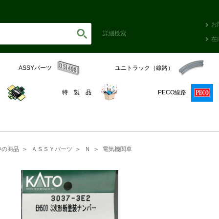
お
詳細
検索
在
ASSYパーツ
ユニトラック（線路）
C
特 製 品
PECO線路
中の商品
ＡＳＳＹパーツ
Ｎ
電気機関車