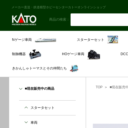
メーカー直送・鉄道模型ホビーセンターカトーオンラインショップ
商品の検索：
スターターセット
Nゲージ車両
制御機器
HOゲージ車両
DC
きかんしゃトーマスとその仲間たち
TOP
■現在販売
■現在販売中の商品
スタータセット
車両