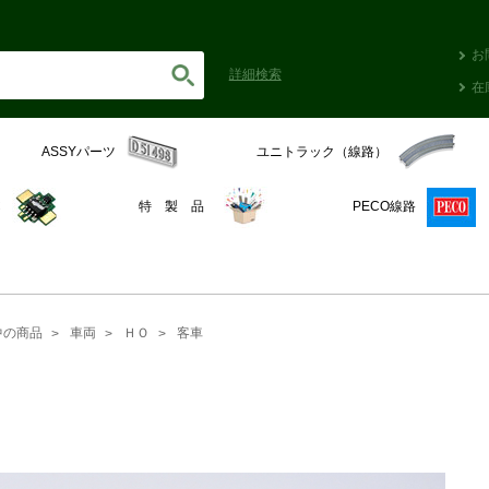
お
詳細
検索
在
ASSYパーツ
ユニトラック（線路）
C
特 製 品
PECO線路
中の商品
車両
ＨＯ
客車