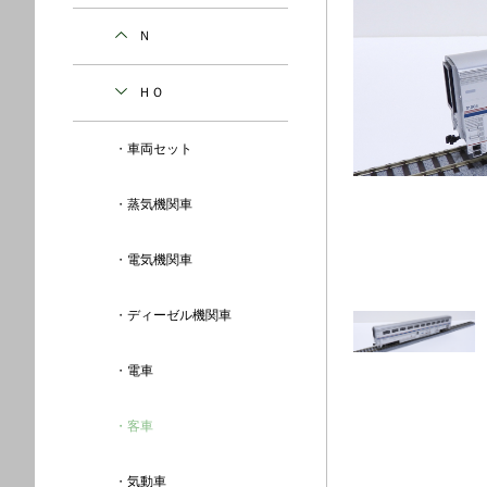
Ｎ
ＨＯ
車両セット
蒸気機関車
電気機関車
ディーゼル機関車
電車
客車
気動車