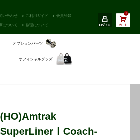
0
問い合わせ
ご利用ガイド
会員登録
庫について
修理について
オプションパーツ
オフィシャルグッズ
(HO)Amtrak
SuperLinerⅠCoach-