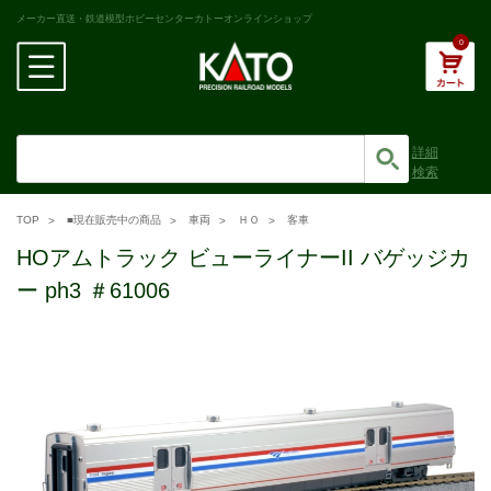
メーカー直送・鉄道模型ホビーセンターカトーオンラインショップ
0
詳細
検索
TOP
■現在販売中の商品
車両
ＨＯ
客車
HOアムトラック ビューライナーII バゲッジカ
ー ph3 ＃61006