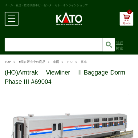
メーカー直送・鉄道模型ホビーセンターカトーオンラインショップ
0
詳細
検索
TOP
■現在販売中の商品
車両
ＨＯ
客車
(HO)Amtrak Viewliner II Baggage-Dorm
Phase III #69004