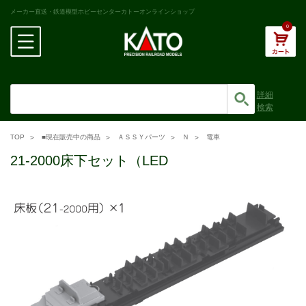
メーカー直送・鉄道模型ホビーセンターカトーオンラインショップ
0
詳細
検索
TOP
■現在販売中の商品
ＡＳＳＹパーツ
Ｎ
電車
21-2000床下セット（LED