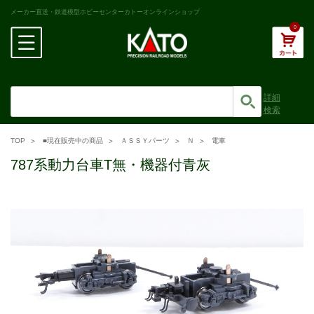
メーカー直送・鉄道模型ホビーセンターカトーオンラインショップ
0
詳細
検索
TOP
■現在販売中の商品
ＡＳＳＹパーツ
Ｎ
電車
787系動力台車T無・機器付青灰