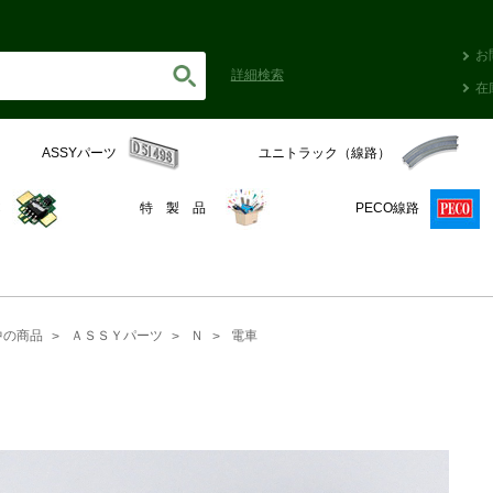
お
詳細
検索
在
ASSYパーツ
ユニトラック（線路）
C
特 製 品
PECO線路
中の商品
ＡＳＳＹパーツ
Ｎ
電車