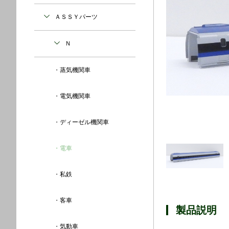
ＡＳＳＹパーツ
Ｎ
蒸気機関車
電気機関車
ディーゼル機関車
電車
私鉄
客車
製品説明
気動車