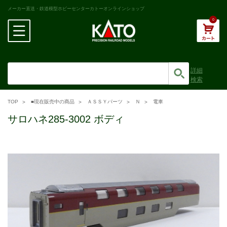
メーカー直送・鉄道模型ホビーセンターカトーオンラインショップ
0
詳細
検索
TOP
■現在販売中の商品
ＡＳＳＹパーツ
Ｎ
電車
サロハネ285-3002 ボディ