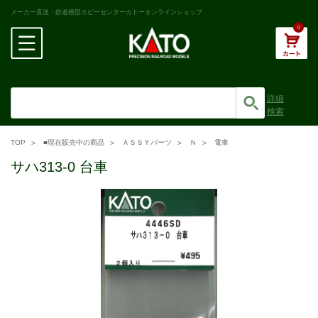
メーカー直送・鉄道模型ホビーセンターカトーオンラインショップ
0
詳細
検索
TOP
■現在販売中の商品
ＡＳＳＹパーツ
Ｎ
電車
サハ313-0 台車