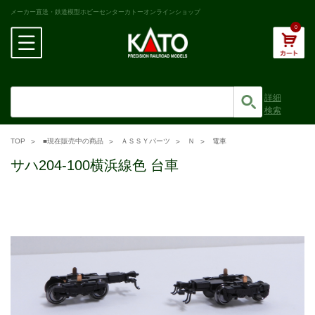
メーカー直送・鉄道模型ホビーセンターカトーオンラインショップ
0
詳細
検索
TOP
■現在販売中の商品
ＡＳＳＹパーツ
Ｎ
電車
サハ204-100横浜線色 台車