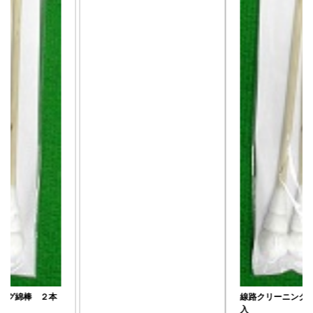
線路クリーニング綿棒 ２本
入