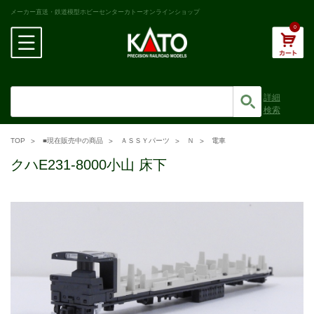
メーカー直送・鉄道模型ホビーセンターカトーオンラインショップ
0
詳細
検索
TOP
■現在販売中の商品
ＡＳＳＹパーツ
Ｎ
電車
クハE231-8000小山 床下