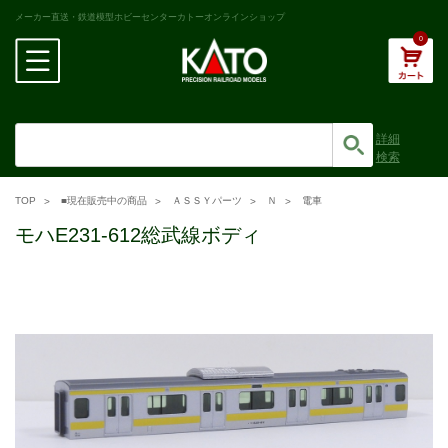
メーカー直送・鉄道模型ホビーセンターカトーオンラインショップ
0
詳細
検索
TOP
■現在販売中の商品
ＡＳＳＹパーツ
Ｎ
電車
モハE231-612総武線ボディ