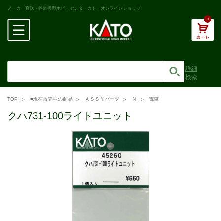
メーカー直送・鉄道模型ホビーセンターカトーオンラインショップ
0
詳細
検索
TOP
■現在販売中の商品
ＡＳＳＹパーツ
Ｎ
電車
クハ731-100ライトユニット