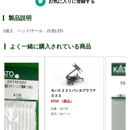
お気に入りに登録する
製品説明
1個入 ヘッド/テール：白色LED
よく一緒に購入されている商品
モハＥ２３１パンタグラフＰ
Ｓ３３
¥550 （税込）
品番：4472F
型式：Nゲージ