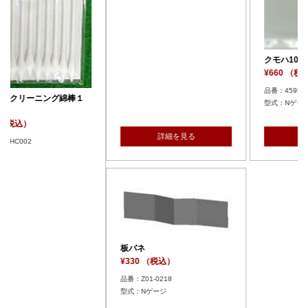
クモハ101 ライトユニット
¥660 （税込）
品番：4595-1G
１
型式：Nゲージ
詳細を見る
詳細を見る
板バネ
¥330 （税込）
品番：Z01-0218
型式：Nゲージ