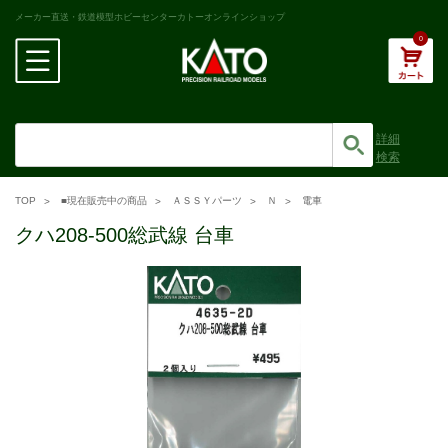
メーカー直送・鉄道模型ホビーセンターカトーオンラインショップ
0
詳細
検索
TOP
■現在販売中の商品
ＡＳＳＹパーツ
Ｎ
電車
クハ208-500総武線 台車