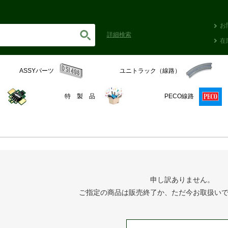
お
詳細
検索
在
ASSYパーツ
ユニトラック（線路）
C
特 製 品
PECO線路
申し訳ありません。
ご指定の商品は販売終了か、ただ今お取扱い