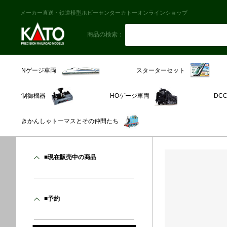
メーカー直送・鉄道模型ホビーセンターカトーオンラインショップ
商品の検索：
スターターセット
Nゲージ車両
制御機器
HOゲージ車両
DC
きかんしゃトーマスとその仲間たち
■現在販売中の商品
■予約