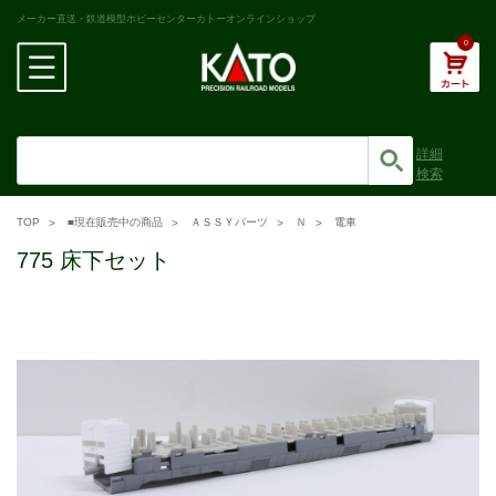
メーカー直送・鉄道模型ホビーセンターカトーオンラインショップ
0
詳細
検索
TOP
■現在販売中の商品
ＡＳＳＹパーツ
Ｎ
電車
775 床下セット