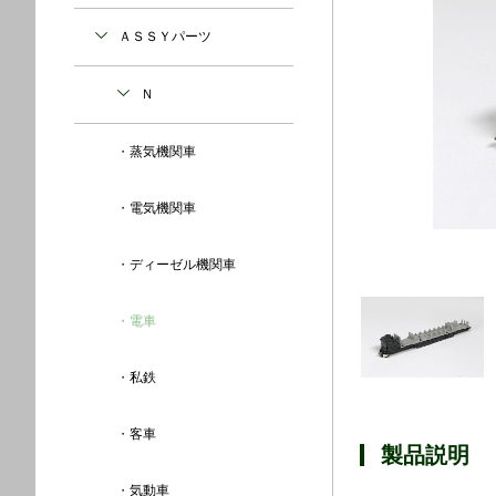
ＡＳＳＹパーツ
Ｎ
蒸気機関車
電気機関車
ディーゼル機関車
電車
私鉄
客車
製品説明
気動車