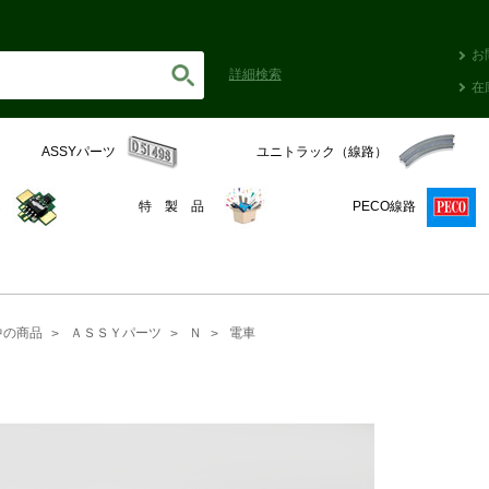
お
詳細
検索
在
ASSYパーツ
ユニトラック（線路）
C
特 製 品
PECO線路
中の商品
ＡＳＳＹパーツ
Ｎ
電車