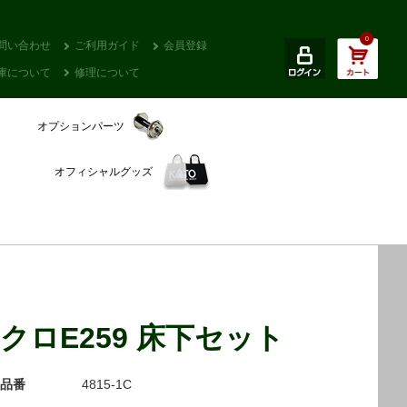
0
問い合わせ
ご利用ガイド
会員登録
庫について
修理について
オプションパーツ
オフィシャルグッズ
クロE259 床下セット
品番
4815-1C