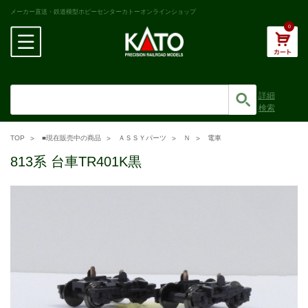
メーカー直送・鉄道模型ホビーセンターカトーオンラインショップ
0
詳細
検索
TOP
■現在販売中の商品
ＡＳＳＹパーツ
Ｎ
電車
813系 台車TR401K黒