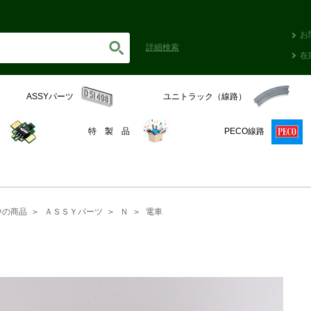
お
詳細
検索
在
ASSYパーツ
ユニトラック（線路）
C
特 製 品
PECO線路
中の商品
ＡＳＳＹパーツ
Ｎ
電車