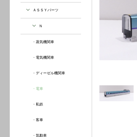
ＡＳＳＹパーツ
Ｎ
蒸気機関車
電気機関車
ディーゼル機関車
電車
私鉄
客車
気動車