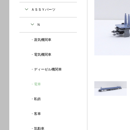
ＡＳＳＹパーツ
Ｎ
蒸気機関車
電気機関車
ディーゼル機関車
電車
私鉄
客車
気動車