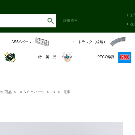
お
詳細
検索
在
ASSYパーツ
ユニトラック（線路）
C
特 製 品
PECO線路
中の商品
ＡＳＳＹパーツ
Ｎ
電車