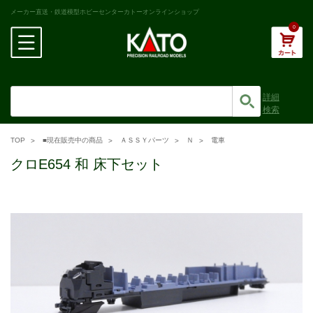
メーカー直送・鉄道模型ホビーセンターカトーオンラインショップ
0
詳細
検索
TOP
■現在販売中の商品
ＡＳＳＹパーツ
Ｎ
電車
クロE654 和 床下セット