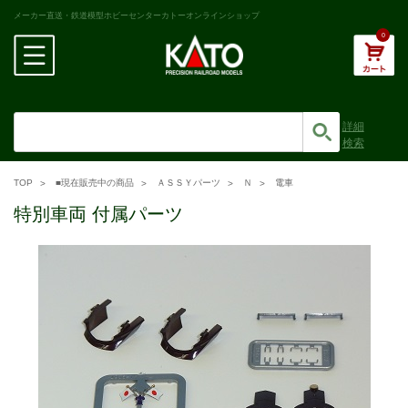
メーカー直送・鉄道模型ホビーセンターカトーオンラインショップ
0
詳細
検索
TOP
■現在販売中の商品
ＡＳＳＹパーツ
Ｎ
電車
特別車両 付属パーツ