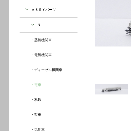
ＡＳＳＹパーツ
Ｎ
蒸気機関車
電気機関車
ディーゼル機関車
電車
私鉄
客車
気動車