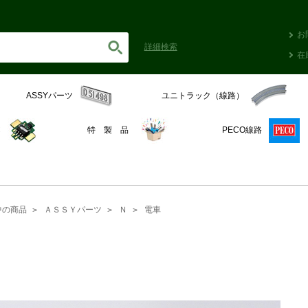
お
詳細
検索
在
ASSYパーツ
ユニトラック（線路）
C
特 製 品
PECO線路
中の商品
ＡＳＳＹパーツ
Ｎ
電車