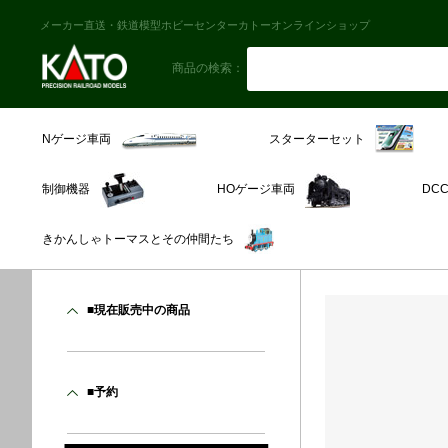
メーカー直送・鉄道模型ホビーセンターカトーオンラインショップ
商品の検索：
スターターセット
Nゲージ車両
制御機器
HOゲージ車両
DC
きかんしゃトーマスとその仲間たち
■現在販売中の商品
■予約