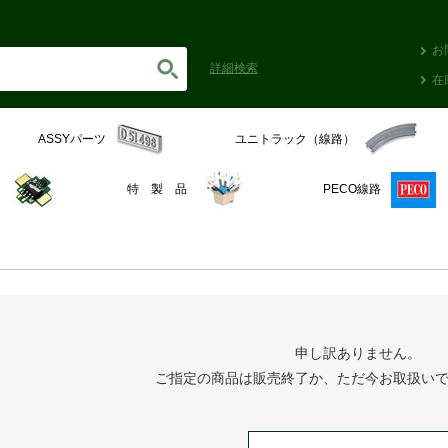
お
詳細
検索
在
ASSYパーツ
ユニトラック（線路）
C
特 製 品
PECO線路
申し訳ありません。
ご指定の商品は販売終了か、ただ今お取扱い