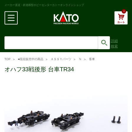
メーカー直送・鉄道模型ホビーセンターカトーオンラインショップ
0
詳細
検索
TOP
■現在販売中の商品
ＡＳＳＹパーツ
Ｎ
客車
オハフ33戦後形 台車TR34