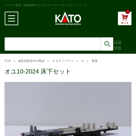
メーカー直送・鉄道模型ホビーセンターカトーオンラインショップ
0
詳細
検索
TOP
■現在販売中の商品
ＡＳＳＹパーツ
Ｎ
客車
オユ10-2024 床下セット