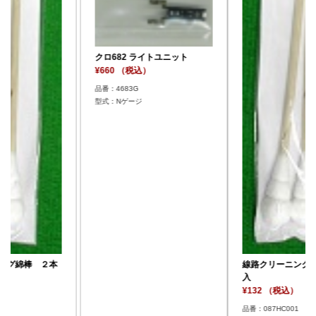
トユニット
クロ682 ライトユニ
¥660 （税込）
品番：4683G
ジ
型式：Nゲージ
線路クリーニング綿棒 ２本
入
¥132 （税込）
品番：087HC001