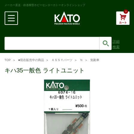
メーカー直送・鉄道模型ホビーセンターカトーオンラインショップ
0
詳細
検索
TOP
■現在販売中の商品
ＡＳＳＹパーツ
Ｎ
気動車
キハ35一般色 ライトユニット