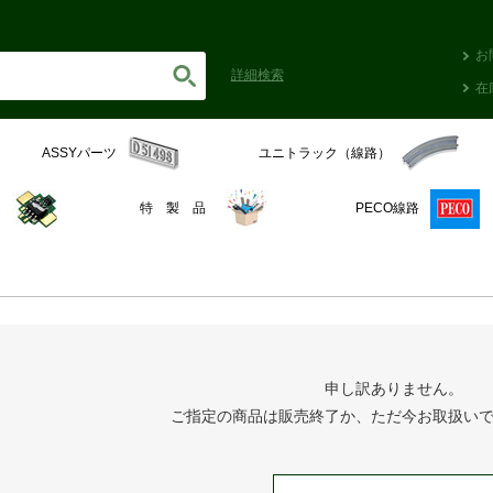
お
詳細
検索
在
ASSYパーツ
ユニトラック（線路）
C
特 製 品
PECO線路
申し訳ありません。
ご指定の商品は販売終了か、ただ今お取扱い