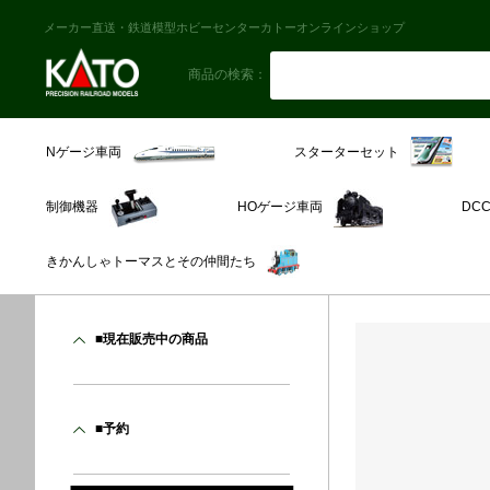
メーカー直送・鉄道模型ホビーセンターカトーオンラインショップ
商品の検索：
スターターセット
Nゲージ車両
制御機器
HOゲージ車両
DC
きかんしゃトーマスとその仲間たち
■現在販売中の商品
■予約