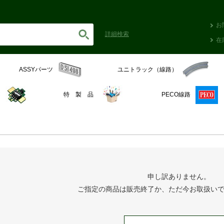
お
詳細
検索
在
ASSYパーツ
ユニトラック（線路）
C
特 製 品
PECO線路
申し訳ありません。
ご指定の商品は販売終了か、ただ今お取扱い