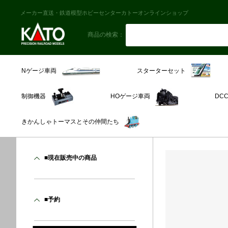
メーカー直送・鉄道模型ホビーセンターカトーオンラインショップ
商品の検索：
スターターセット
Nゲージ車両
制御機器
HOゲージ車両
DC
きかんしゃトーマスとその仲間たち
■現在販売中の商品
■予約