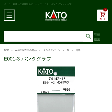
メーカー直送・鉄道模型ホビーセンターカトーオンラインショップ
0
詳細
検索
TOP
■現在販売中の商品
ＡＳＳＹパーツ
Ｎ
電車
E001-3 パンタグラフ