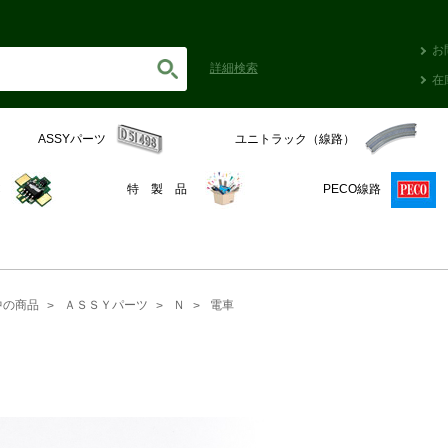
お
詳細
検索
在
ASSYパーツ
ユニトラック（線路）
C
特 製 品
PECO線路
中の商品
ＡＳＳＹパーツ
Ｎ
電車