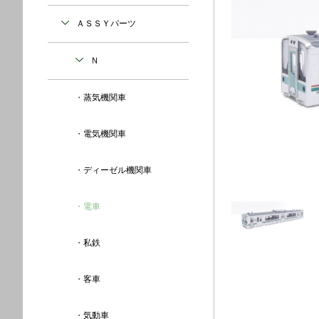
ＡＳＳＹパーツ
Ｎ
蒸気機関車
電気機関車
ディーゼル機関車
電車
私鉄
客車
気動車