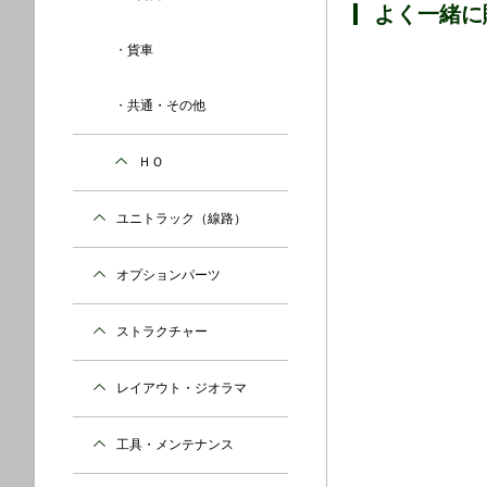
よく一緒に
貨車
共通・その他
クモハ701-10
¥3,410 （税込）
ＨＯ
品番：74234-1A
型式：Nゲージ
ユニトラック（線路）
詳細
オプションパーツ
ストラクチャー
レイアウト・ジオラマ
工具・メンテナンス