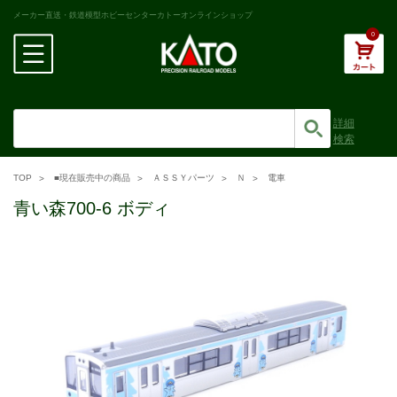
メーカー直送・鉄道模型ホビーセンターカトーオンラインショップ
0
詳細
検索
TOP
■現在販売中の商品
ＡＳＳＹパーツ
Ｎ
電車
青い森700-6 ボディ