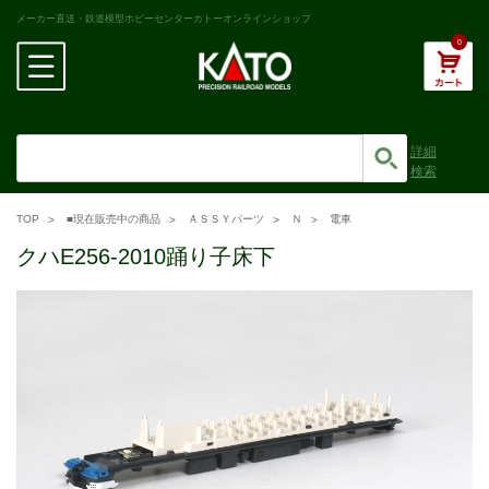
メーカー直送・鉄道模型ホビーセンターカトーオンラインショップ
0
詳細
検索
TOP
■現在販売中の商品
ＡＳＳＹパーツ
Ｎ
電車
クハE256-2010踊り子床下