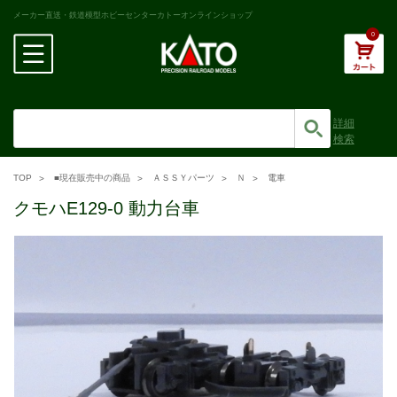
メーカー直送・鉄道模型ホビーセンターカトーオンラインショップ
0
詳細
検索
TOP
■現在販売中の商品
ＡＳＳＹパーツ
Ｎ
電車
クモハE129-0 動力台車