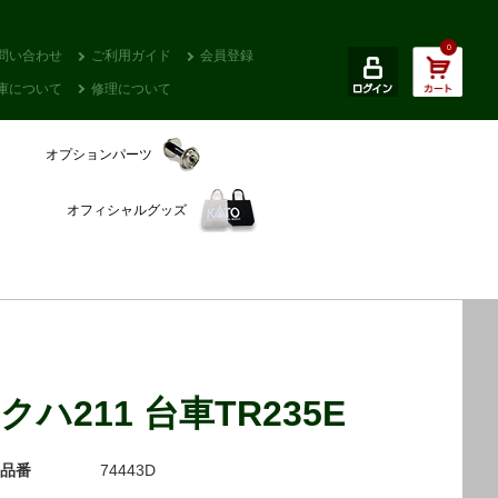
0
問い合わせ
ご利用ガイド
会員登録
庫について
修理について
オプションパーツ
オフィシャルグッズ
クハ211 台車TR235E
品番
74443D