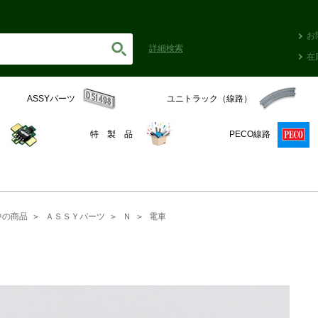
お
詳細
検索
在
ASSYパーツ
ユニトラック（線路）
C
特 製 品
PECO線路
中の商品
ＡＳＳＹパーツ
Ｎ
電車