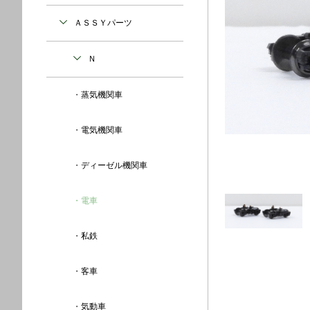
ＡＳＳＹパーツ
Ｎ
蒸気機関車
電気機関車
ディーゼル機関車
電車
私鉄
客車
気動車